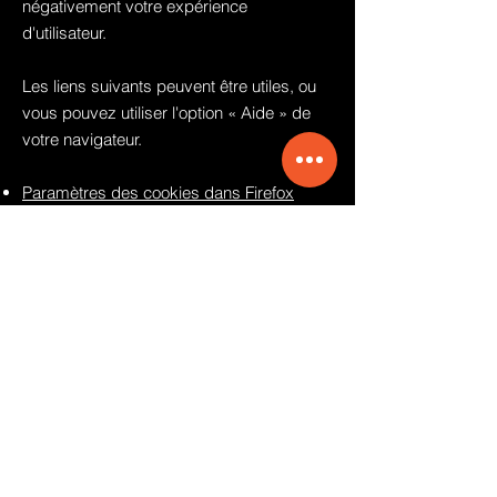
négativement votre expérience
d'utilisateur.
Les liens suivants peuvent être utiles, ou
vous pouvez utiliser l'option
«
Aide
»
de
votre navigateur.
Paramètres des cookies dans Firefox
Paramètres des cookies dans Internet
Explorer
Paramètres des cookies dans Google
Chrome
Paramètres des cookies dans Safari
(OS X)
Paramètres des cookies dans Safari (iOS)
Paramètres des cookies dans Android
Pour refuser et empêcher que vos
données soient utilisées par Google